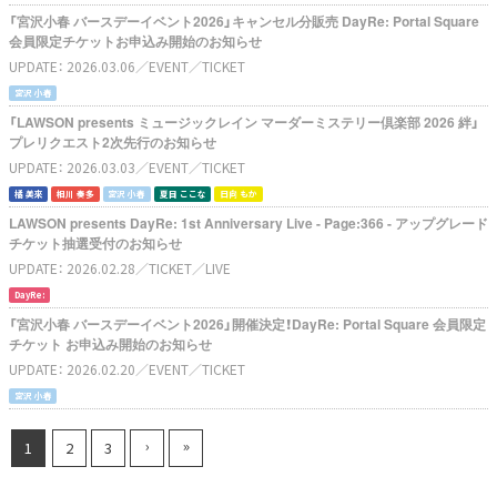
「宮沢小春 バースデーイベント2026」キャンセル分販売 DayRe: Portal Square
会員限定チケットお申込み開始のお知らせ
UPDATE：
2026.03.06
／EVENT
／TICKET
宮沢 小春
「LAWSON presents ミュージックレイン マーダーミステリー倶楽部 2026 絆」
プレリクエスト2次先行のお知らせ
UPDATE：
2026.03.03
／EVENT
／TICKET
橘 美來
相川 奏多
宮沢 小春
夏目 ここな
日向 もか
LAWSON presents DayRe: 1st Anniversary Live - Page:366 - アップグレード
チケット抽選受付のお知らせ
UPDATE：
2026.02.28
／TICKET
／LIVE
DayRe:
「宮沢小春 バースデーイベント2026」開催決定！DayRe: Portal Square 会員限定
チケット お申込み開始のお知らせ
UPDATE：
2026.02.20
／EVENT
／TICKET
宮沢 小春
›
»
1
2
3