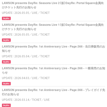
LAWSON presents DayRe: Seasons Live 2（仮）DayRe: Portal Square会員向
けチケット先行のお知らせ
UPDATE：
2026.05.05
／LIVE
／TICKET
DayRe:
LAWSON presents DayRe: Seasons Live 1（仮）DayRe: Portal Square会員向
けチケット先行のお知らせ
UPDATE：
2026.05.05
／LIVE
／TICKET
DayRe:
LAWSON presents DayRe: 1st Anniversary Live - Page:366 - 当日券販売のお
知らせ
UPDATE：
2026.05.04
／LIVE
／TICKET
DayRe:
LAWSON presents DayRe: 1st Anniversary Live - Page:366 - 一般発売のお知
らせ
UPDATE：
2026.04.03
／LIVE
／TICKET
DayRe:
LAWSON presents DayRe: 1st Anniversary Live - Page:366 - プレイガイド先
行のお知らせ
UPDATE：
2026.03.14
／TICKET
／LIVE
DayRe: