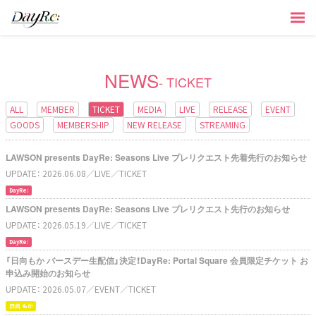
NEWS
- TICKET
ALL
MEMBER
TICKET
MEDIA
LIVE
RELEASE
EVENT
GOODS
MEMBERSHIP
NEW RELEASE
STREAMING
LAWSON presents DayRe: Seasons Live プレリクエスト先着先行のお知らせ
UPDATE：
2026.06.08
／LIVE
／TICKET
DayRe:
LAWSON presents DayRe: Seasons Live プレリクエスト先行のお知らせ
UPDATE：
2026.05.19
／LIVE
／TICKET
DayRe:
「日向もか バースデー生配信」決定！DayRe: Portal Square 会員限定チケット お
申込み開始のお知らせ
UPDATE：
2026.05.07
／EVENT
／TICKET
日向 もか