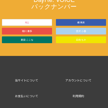
バックナンバー
ALL
橘 美來
相川 奏多
宮沢 小春
夏目 ここな
日向 もか
当サイトについて
アカウントについて
お支払いについて
利用規約