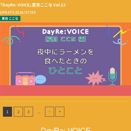
「DayRe: VOICE」夏目ここな Vol.13
UPDATE
2026/07/05
夏目 ここな
›
»
1
2
3
...
DayRe: VOICE