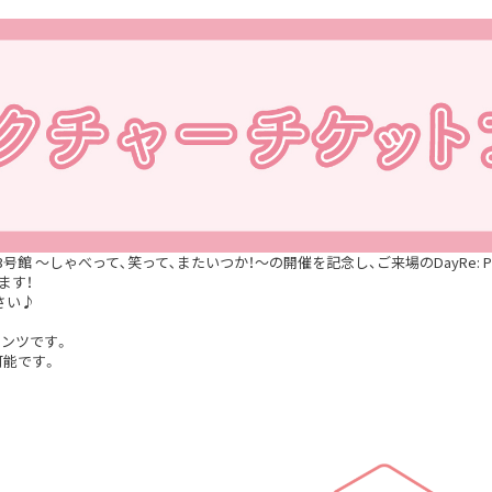
3号館 〜しゃべって､笑って､またいつか！〜の開催を記
念し、ご来場のDayRe: Po
ます！
さい♪
ンツです。
可能です。