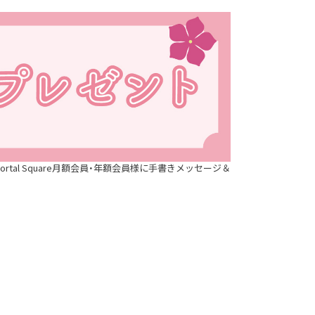
rtal Square月額会
員・年額会員様に手書きメッセージ＆