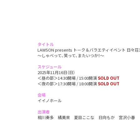
タイトル
LAWSON presents トーク＆バラエティイベント 日々荘
〜しゃべって､笑って､またいつか！〜
スケジュール
2025年11月16日（日）
＜昼の部＞14:30開場 / 15:00開演
SOLD OUT
＜夜の部＞17:30開場 / 18:00開演
SOLD OUT
会場
イイノホール
出演者
相川奏多 橘美來 夏目ここな 日向もか 宮沢小春