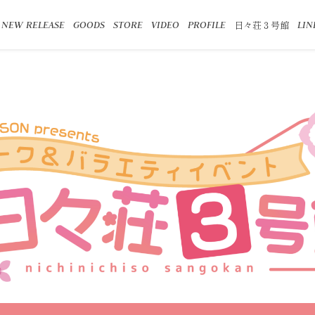
日々荘３号館
NEW RELEASE
GOODS
STORE
VIDEO
PROFILE
LIN