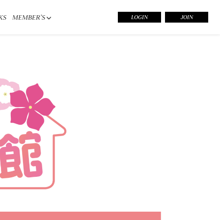
KS
MEMBER’S
LOGIN
JOIN