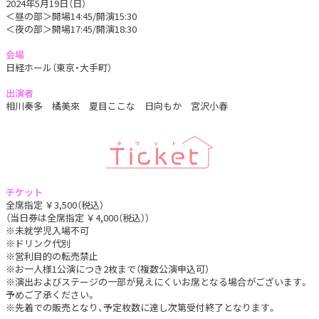
2024年5月19日（日）
＜昼の部＞開場14:45/開演15:30
＜夜の部＞開場17:45/開演18:30
会場
日経ホール（東京・大手町）
出演者
相川奏多 橘美來 夏目ここな 日向もか 宮沢小春
チケット
全席指定 ￥3,500（税込）
（当日券は全席指定 ￥4,000（税込））
※未就学児入場不可
※ドリンク代別
※営利目的の転売禁止
※お一人様1公演につき2枚まで（複数公演申込可）
※演出およびステージの一部が見えにくいお席となる場合がございます。
予めご了承ください。
※先着での販売となり、予定枚数に達し次第受付終了となります。