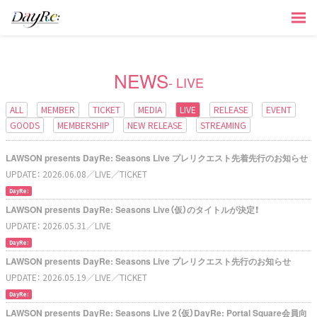
NEWS
- LIVE
ALL
MEMBER
TICKET
MEDIA
LIVE
RELEASE
EVENT
GOODS
MEMBERSHIP
NEW RELEASE
STREAMING
LAWSON presents DayRe: Seasons Live プレリクエスト先着先行のお知らせ
UPDATE：
2026.06.08
／LIVE
／TICKET
DayRe:
LAWSON presents DayRe: Seasons Live（仮）のタイトルが決定！
UPDATE：
2026.05.31
／LIVE
DayRe:
LAWSON presents DayRe: Seasons Live プレリクエスト先行のお知らせ
UPDATE：
2026.05.19
／LIVE
／TICKET
DayRe:
LAWSON presents DayRe: Seasons Live 2（仮）DayRe: Portal Square会員向