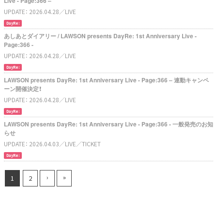
Live - Page:366 –
UPDATE：
2026.04.28
／LIVE
DayRe:
あしあとダイアリー / LAWSON presents DayRe: 1st Anniversary Live -
Page:366 -
UPDATE：
2026.04.28
／LIVE
DayRe:
LAWSON presents DayRe: 1st Anniversary Live - Page:366 – 連動キャンペ
ーン開催決定！
UPDATE：
2026.04.28
／LIVE
DayRe:
LAWSON presents DayRe: 1st Anniversary Live - Page:366 - 一般発売のお知
らせ
UPDATE：
2026.04.03
／LIVE
／TICKET
DayRe:
›
»
1
2