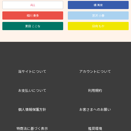
ALL
橘 美來
相川 奏多
宮沢 小春
夏目 ここな
日向 もか
当サイトについて
アカウントについて
お支払いについて
利用規約
個人情報保護方針
お客さまへのお願い
特商法に基づく表示
推奨環境