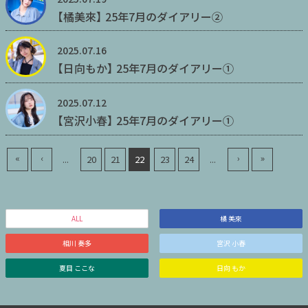
【橘美來】 25年7月のダイアリー②
2025.07.16
【日向もか】 25年7月のダイアリー①
2025.07.12
【宮沢小春】 25年7月のダイアリー①
«
‹
›
»
...
20
21
22
23
24
...
ALL
橘 美來
相川 奏多
宮沢 小春
夏目 ここな
日向 もか