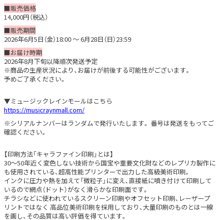
■販売価格
14,000円（税込）
■販売期間
2026年6月5日（金）18:00 ～ 6月28日（日）23:59
■お届け時期
2026年8月下旬以降順次発送予定
※商品の生産状況により、お届けが前後する可能性がございます。
予めご了承ください。
▼ミュージックレインモールはこちら
https://musicraynmall.com/
※シリアルナンバーはランダムで発行いたします。 番号は発送をもってご
確認ください。
【印刷方法「キャラファイン印刷」とは】
30〜50年近く変色しない技術から国宝や重要文化財などのレプリカ製作に
も使用されている、超高性能プリンターで出力した高級美術印刷。
インクに圧力や熱を加えて「微粒子」に変え、直接紙に噴き付けて印刷して
いるので網点（ドット）がなく滑らかな印刷面です。
チラシなどに使われているスクリーン印刷やオフセット印刷、レーザープ
リントではなく 高品位美術印刷を採用しており、大量印刷のものとは一線
を画し、その品質は高い評価を得ています。